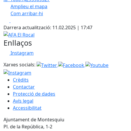
Amplieu el mapa
Com arribar-hi
Leaflet
| ©
OpenStreetMap
contributors
Facebook
X
+
Darrera actualització: 11.02.2025 | 17:47
−
AFA El Rocal
Enllaços
Instagram
Xarxes socials:
Crèdits
Contactar
Protecció de dades
Avís legal
Accessibilitat
Ajuntament de Montesquiu
Pl. de la República, 1-2