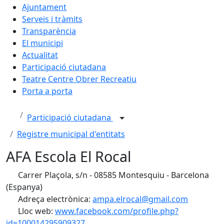
Ajuntament
Serveis i tràmits
Transparència
El municipi
Actualitat
Participació ciutadana
Teatre Centre Obrer Recreatiu
Porta a porta
Participació ciutadana
Registre municipal d'entitats
AFA Escola El Rocal
Carrer Plaçola, s/n - 08585 Montesquiu - Barcelona
(Espanya)
Adreça electrònica:
ampa.elrocal@gmail.com
Lloc web:
www.facebook.com/profile.php?
id=100014295909327