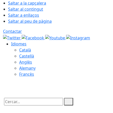
Saltar a la capçalera
Saltar al contingut
Saltar a enllaços
Saltar al peu de pàgina
Contactar
Idiomes
Català
Castellà
Anglès
Alemany
Francès
07.08.2026 | 04:56
Cercar: