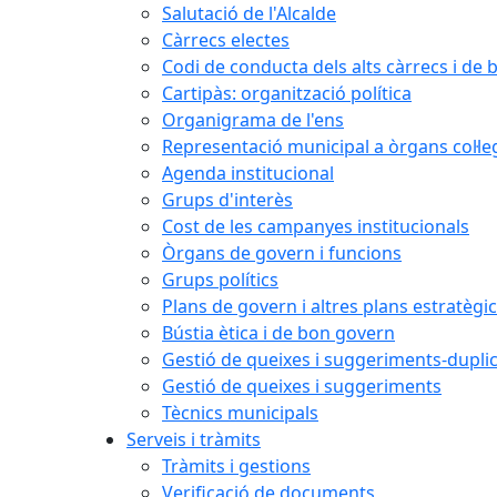
Salutació de l'Alcalde
Càrrecs electes
Codi de conducta dels alts càrrecs i de
Cartipàs: organització política
Organigrama de l'ens
Representació municipal a òrgans col·le
Agenda institucional
Grups d'interès
Cost de les campanyes institucionals
Òrgans de govern i funcions
Grups polítics
Plans de govern i altres plans estratègi
Bústia ètica i de bon govern
Gestió de queixes i suggeriments-dupli
Gestió de queixes i suggeriments
Tècnics municipals
Serveis i tràmits
Tràmits i gestions
Verificació de documents