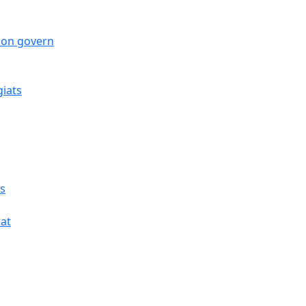
 bon govern
giats
cs
cat