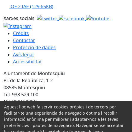
OF 2 IAE
(129.65KB)
Xarxes socials:
Crèdits
Contactar
Protecció de dades
Avís legal
Accessibilitat
Ajuntament de Montesquiu
Pl. de la República, 1-2
08585 Montesquiu
Tel. 938 529 100
NIF P0813000G
Aquest lloc web fa servir cookies pròpies i de tercers per
facilitar-te una experiència de navegació òptima i recollir
Amb la col·laboració de:
informació anònima per millorar i adaptar-nos a les teves
preferències i pautes de navegació. Navegar sense acceptar
les cookies limitarà la visibilitat i funcions del web.