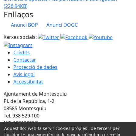
(226.94KB)
Enllaços
Anunci BOP
Anunci DOGC
Xarxes socials:
Crèdits
Contactar
Protecció de dades
Avís legal
Accessibilitat
Ajuntament de Montesquiu
Pl. de la República, 1-2
08585 Montesquiu
Tel. 938 529 100
NIF P0813000G
Aquest lloc web fa servir cookies pròpies i de tercers per
facilitar-te una experiència de navegació òptima i recollir
Amb la col·laboració de: