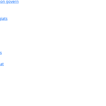
 bon govern
giats
cs
cat