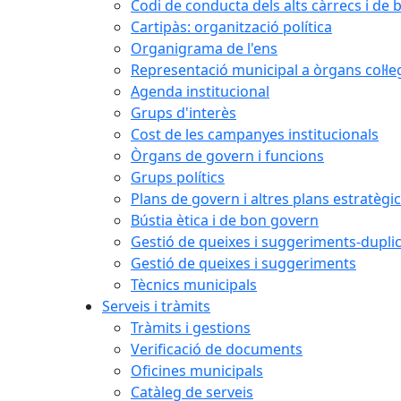
Codi de conducta dels alts càrrecs i de
Cartipàs: organització política
Organigrama de l'ens
Representació municipal a òrgans col·le
Agenda institucional
Grups d'interès
Cost de les campanyes institucionals
Òrgans de govern i funcions
Grups polítics
Plans de govern i altres plans estratègi
Bústia ètica i de bon govern
Gestió de queixes i suggeriments-dupli
Gestió de queixes i suggeriments
Tècnics municipals
Serveis i tràmits
Tràmits i gestions
Verificació de documents
Oficines municipals
Catàleg de serveis