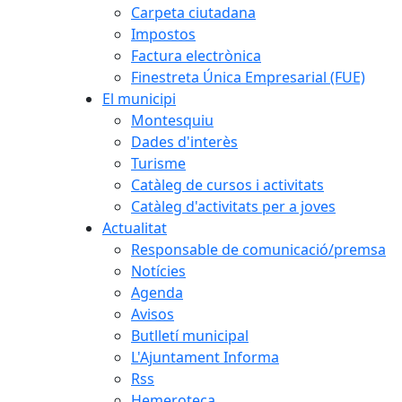
Carpeta ciutadana
Impostos
Factura electrònica
Finestreta Única Empresarial (FUE)
El municipi
Montesquiu
Dades d'interès
Turisme
Catàleg de cursos i activitats
Catàleg d'activitats per a joves
Actualitat
Responsable de comunicació/premsa
Notícies
Agenda
Avisos
Butlletí municipal
L'Ajuntament Informa
Rss
Hemeroteca