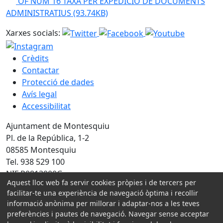
OF NÚM 16 TAXA PER EXPEDICIÓ DE DOCUMENTS
ADMINISTRATIUS
(93.74KB)
Xarxes socials:
Crèdits
Contactar
Protecció de dades
Avís legal
Accessibilitat
Ajuntament de Montesquiu
Pl. de la República, 1-2
08585 Montesquiu
Tel. 938 529 100
NIF P0813000G
Aquest lloc web fa servir cookies pròpies i de tercers per
facilitar-te una experiència de navegació òptima i recollir
Amb la col·laboració de:
informació anònima per millorar i adaptar-nos a les teves
preferències i pautes de navegació. Navegar sense acceptar