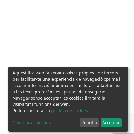
Aquest lloc web fa servir cookies pròpies i de tercers
per facilitar-te una experiència de navegació òptima i
recollir informació anònima per millorar i adaptar-nos
a les teves preferències i pautes de navegació.
Navegar sense acceptar les cookies limitarà la
visibilitat i funcions del web.
Podeu consultar la
política de cookies
.
Configurar opcions
...
Rebutja
Acceptar