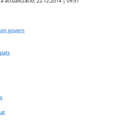
a actualització: 22.12.2014 | 09:51
 bon govern
giats
cs
cat