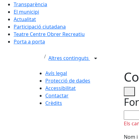
Transparència
El municipi
Actualitat
Participació ciutadana
Teatre Centre Obrer Recreatiu
Porta a porta
Altres continguts
Co
Avís legal
Protecció de dades
Accessibilitat
Contactar
For
Crèdits
No om
Els ca
Nom i