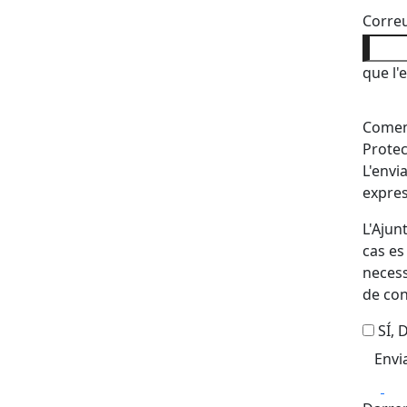
Correu
que l'
Coment
Protec
L'envi
expres
L'Ajun
cas es
necess
de con
SÍ,
Fa