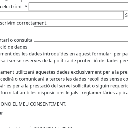
 electrònic
*
S
escrivim correctament.
ari o consulta
ció de dades
ament des les dades introduïdes en aquest formulari per part
sa i sense reserves de la política de protecció de dades pe
tament utilitzarà aquestes dades exclusivament per a la prest
 cedirà o comunicarà a tercers les dades recollides sense c
àries per a la prestació del servei sol·licitat o siguin reque
formitat amb les disposicions legals i reglamentàries apli
 DONO EL MEU CONSENTIMENT.
cebook
X