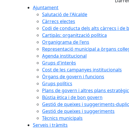
Darrer
Ajuntament
Salutació de l'Alcalde
Càrrecs electes
Codi de conducta dels alts càrrecs i de
Cartipàs: organització política
Organigrama de l'ens
Representació municipal a òrgans col·le
Agenda institucional
Grups d'interès
Cost de les campanyes institucionals
Òrgans de govern i funcions
Grups polítics
Plans de govern i altres plans estratègi
Bústia ètica i de bon govern
Gestió de queixes i suggeriments-dupli
Gestió de queixes i suggeriments
Tècnics municipals
Serveis i tràmits