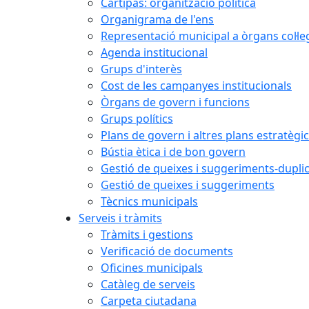
Cartipàs: organització política
Organigrama de l'ens
Representació municipal a òrgans col·le
Agenda institucional
Grups d'interès
Cost de les campanyes institucionals
Òrgans de govern i funcions
Grups polítics
Plans de govern i altres plans estratègi
Bústia ètica i de bon govern
Gestió de queixes i suggeriments-dupli
Gestió de queixes i suggeriments
Tècnics municipals
Serveis i tràmits
Tràmits i gestions
Verificació de documents
Oficines municipals
Catàleg de serveis
Carpeta ciutadana