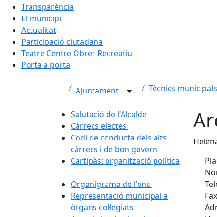
Transparència
El municipi
Actualitat
Participació ciutadana
Teatre Centre Obrer Recreatiu
Porta a porta
Tècnics municipals
Ajuntament
Ar
Salutació de l'Alcalde
Càrrecs electes
Codi de conducta dels alts
Helena
càrrecs i de bon govern
Cartipàs: organització política
Pla
Nom
Organigrama de l'ens
Tel
Representació municipal a
Fax
òrgans col·legiats
Adr