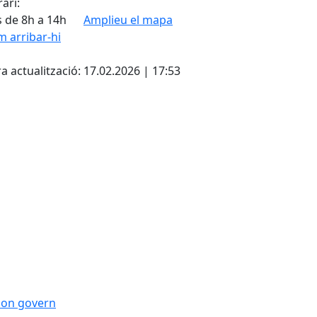
ari:
s de 8h a 14h
Amplieu el mapa
 arribar-hi
cebook
X
a actualització: 17.02.2026 | 17:53
 bon govern