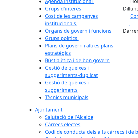
Agenda institucional
Hor
Grups d'interès
Dillun
Cost de les campanyes
Com
Fa
institucionals
+
Òrgans de govern i funcions
Darrer
−
Grups polítics
Plans de govern i altres plans
estratègics
Bústia ètica i de bon govern
Gestió de queixes i
suggeriments-duplicat
Gestió de queixes i
suggeriments
Tècnics municipals
Ajuntament
Salutació de l'Alcalde
Càrrecs electes
Codi de conducta dels alts càrrecs i de