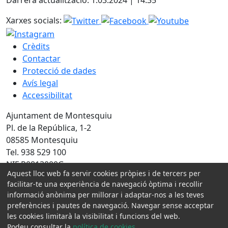
Xarxes socials:
Crèdits
Contactar
Protecció de dades
Avís legal
Accessibilitat
Ajuntament de Montesquiu
Pl. de la República, 1-2
08585 Montesquiu
Tel. 938 529 100
NIF P0813000G
Aquest lloc web fa servir cookies pròpies i de tercers per
facilitar-te una experiència de navegació òptima i recollir
Amb la col·laboració de:
informació anònima per millorar i adaptar-nos a les teves
preferències i pautes de navegació. Navegar sense acceptar
les cookies limitarà la visibilitat i funcions del web.
Podeu consultar la
política de cookies
.