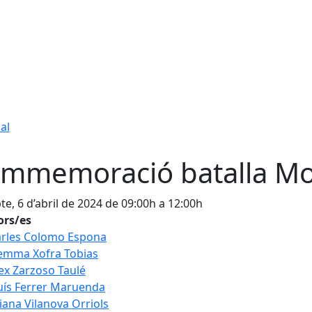
al
mmemoració batalla Mo
te, 6 d’abril de 2024 de 09:00h a 12:00h
ors/es
rles Colomo Espona
emma Xofra Tobias
ex Zarzoso Taulé
uís Ferrer Maruenda
liana Vilanova Orriols