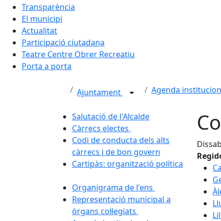
Transparència
El municipi
Actualitat
Participació ciutadana
Teatre Centre Obrer Recreatiu
Porta a porta
Agenda institucion
Ajuntament
Co
Salutació de l'Alcalde
Càrrecs electes
Codi de conducta dels alts
Dissab
càrrecs i de bon govern
Regid
Cartipàs: organització política
Ca
G
Organigrama de l'ens
Àl
Representació municipal a
Ll
òrgans col·legiats
Li