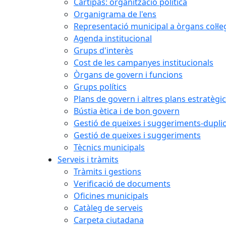
Cartipàs: organització política
Organigrama de l'ens
Representació municipal a òrgans col·le
Agenda institucional
Grups d'interès
Cost de les campanyes institucionals
Òrgans de govern i funcions
Grups polítics
Plans de govern i altres plans estratègi
Bústia ètica i de bon govern
Gestió de queixes i suggeriments-dupli
Gestió de queixes i suggeriments
Tècnics municipals
Serveis i tràmits
Tràmits i gestions
Verificació de documents
Oficines municipals
Catàleg de serveis
Carpeta ciutadana