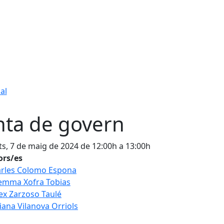
al
nta de govern
s, 7 de maig de 2024 de 12:00h a 13:00h
ors/es
rles Colomo Espona
emma Xofra Tobias
ex Zarzoso Taulé
liana Vilanova Orriols