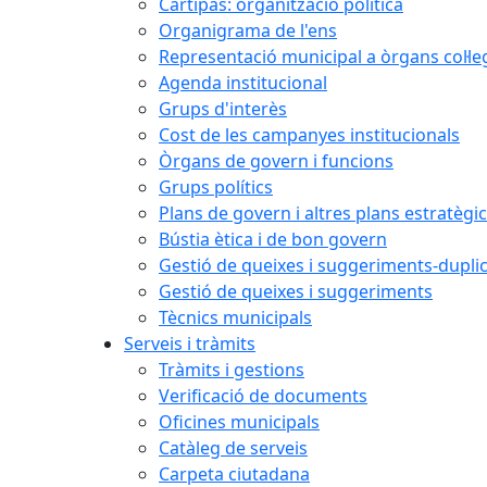
Cartipàs: organització política
Organigrama de l'ens
Representació municipal a òrgans col·le
Agenda institucional
Grups d'interès
Cost de les campanyes institucionals
Òrgans de govern i funcions
Grups polítics
Plans de govern i altres plans estratègi
Bústia ètica i de bon govern
Gestió de queixes i suggeriments-dupli
Gestió de queixes i suggeriments
Tècnics municipals
Serveis i tràmits
Tràmits i gestions
Verificació de documents
Oficines municipals
Catàleg de serveis
Carpeta ciutadana