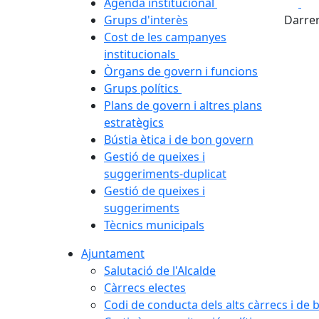
Fa
Agenda institucional
Grups d'interès
Darrer
Cost de les campanyes
institucionals
Òrgans de govern i funcions
Grups polítics
Plans de govern i altres plans
estratègics
Bústia ètica i de bon govern
Gestió de queixes i
suggeriments-duplicat
Gestió de queixes i
suggeriments
Tècnics municipals
Ajuntament
Salutació de l'Alcalde
Càrrecs electes
Codi de conducta dels alts càrrecs i de