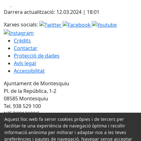
Facebook
X
Darrera actualització: 12.03.2024 | 18:01
Xarxes socials:
Crèdits
Contactar
Protecció de dades
Avís legal
Accessibilitat
Ajuntament de Montesquiu
Pl. de la República, 1-2
08585 Montesquiu
Tel. 938 529 100
NIF P0813000G
Aquest lloc web fa servir cookies pròpies i de tercers per
facilitar-te una experiència de navegació òptima i recollir
Amb la col·laboració de:
informació anònima per millorar i adaptar-nos a les teves
preferències i pautes de navegació. Navegar sense acceptar