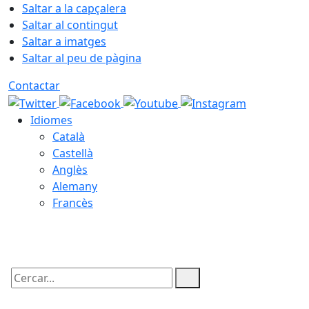
Saltar a la capçalera
Saltar al contingut
Saltar a imatges
Saltar al peu de pàgina
Contactar
Idiomes
Català
Castellà
Anglès
Alemany
Francès
06.08.2026 | 04:20
Cercar: