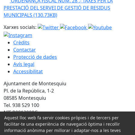
ORDENANÇA FISCAL NÚM. 28 .- TAXES PER LA
PRESTACIÓ DEL SERVEI DE GESTIÓ DE RESIDUS
MUNICIPALS
(130.73KB)
Xarxes socials:
Crèdits
Contactar
Protecció de dades
Avís legal
Accessibilitat
Ajuntament de Montesquiu
Pl. de la República, 1-2
08585 Montesquiu
Tel. 938 529 100
NIF P0813000G
Aquest lloc web fa servir cookies pròpies i de tercers per
facilitar-te una experiència de navegació òptima i recollir
Amb la col·laboració de:
informació anònima per millorar i adaptar-nos a les teves