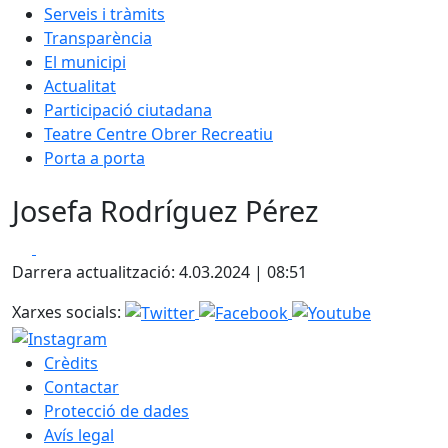
Serveis i tràmits
Transparència
El municipi
Actualitat
Participació ciutadana
Teatre Centre Obrer Recreatiu
Porta a porta
Josefa Rodríguez Pérez
Facebook
X
Darrera actualització: 4.03.2024 | 08:51
Xarxes socials:
Crèdits
Contactar
Protecció de dades
Avís legal