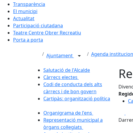
Transparència
El municipi
Actualitat
Participació ciutadana
Teatre Centre Obrer Recreatiu
Porta a porta
Agenda institucion
Ajuntament
Re
Salutació de l'Alcalde
Càrrecs electes
Codi de conducta dels alts
Divend
càrrecs i de bon govern
Regid
Cartipàs: organització política
Ca
Fa
Organigrama de l'ens
Representació municipal a
Darrer
òrgans col·legiats