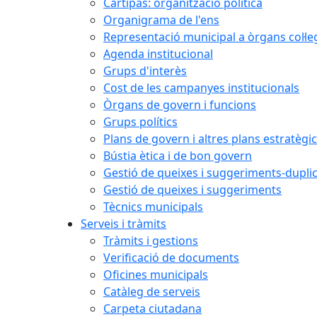
Cartipàs: organització política
Organigrama de l'ens
Representació municipal a òrgans col·le
Agenda institucional
Grups d'interès
Cost de les campanyes institucionals
Òrgans de govern i funcions
Grups polítics
Plans de govern i altres plans estratègi
Bústia ètica i de bon govern
Gestió de queixes i suggeriments-dupli
Gestió de queixes i suggeriments
Tècnics municipals
Serveis i tràmits
Tràmits i gestions
Verificació de documents
Oficines municipals
Catàleg de serveis
Carpeta ciutadana