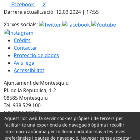
Facebook
X
Darrera actualització: 12.03.2024 | 17:55
Xarxes socials:
Crèdits
Contactar
Protecció de dades
Avís legal
Accessibilitat
Ajuntament de Montesquiu
Pl. de la República, 1-2
08585 Montesquiu
Tel. 938 529 100
NIF P0813000G
Aquest lloc web fa servir cookies pròpies i de tercers per
facilitar-te una experiència de navegació òptima i recollir
Amb la col·laboració de:
informació anònima per millorar i adaptar-nos a les teves
preferències i pautes de navegació. Navegar sense acceptar