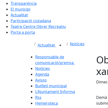
Transparència
El municipi
Actualitat
Participació ciutadana
Teatre Centre Obrer Recreatiu
Porta a porta
Notícies
Actualitat
Ob
Responsable de
comunicació/premsa
xa
Notícies
Agenda
Avisos
Dimecr
Butlletí municipal
L'Ajuntament Informa
Rss
Demà d
Hemeroteca
submin