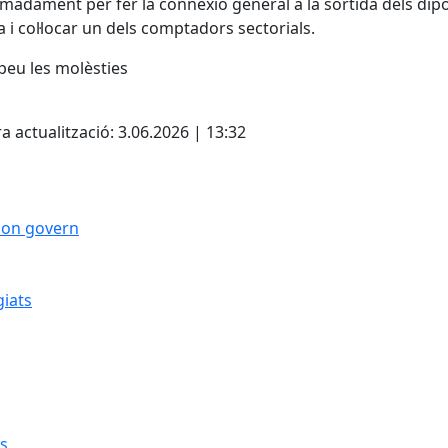
madament per fer la connexió general a la sortida dels dipò
a i col·locar un dels comptadors sectorials.
peu les molèsties
cebook
X
a actualització: 3.06.2026 | 13:32
 bon govern
giats
cs