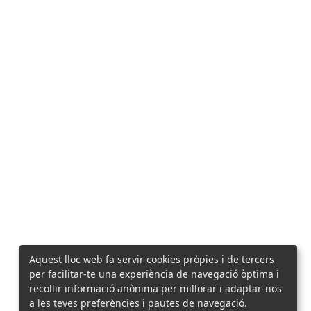
Aquest lloc web fa servir cookies pròpies i de tercers
per facilitar-te una experiència de navegació òptima i
recollir informació anònima per millorar i adaptar-nos
a les teves preferències i pautes de navegació.