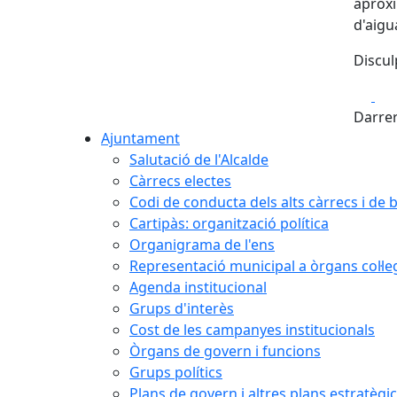
aproxi
d'aigu
Discul
Fa
Darrer
Ajuntament
Salutació de l'Alcalde
Càrrecs electes
Codi de conducta dels alts càrrecs i de
Cartipàs: organització política
Organigrama de l'ens
Representació municipal a òrgans col·le
Agenda institucional
Grups d'interès
Cost de les campanyes institucionals
Òrgans de govern i funcions
Grups polítics
Plans de govern i altres plans estratègi