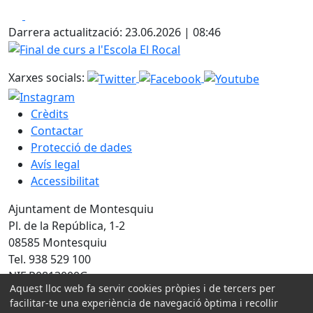
Facebook
X
Darrera actualització: 23.06.2026 | 08:46
Final de curs a l'Escola El Rocal
Xarxes socials:
Crèdits
Contactar
Protecció de dades
Avís legal
Accessibilitat
Ajuntament de Montesquiu
Pl. de la República, 1-2
08585 Montesquiu
Tel. 938 529 100
NIF P0813000G
Aquest lloc web fa servir cookies pròpies i de tercers per
facilitar-te una experiència de navegació òptima i recollir
Amb la col·laboració de: