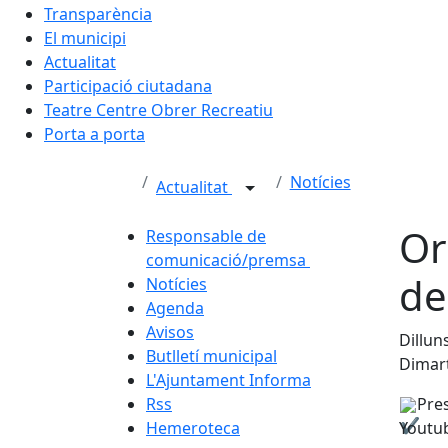
Transparència
El municipi
Actualitat
Participació ciutadana
Teatre Centre Obrer Recreatiu
Porta a porta
Notícies
Actualitat
Or
Responsable de
comunicació/premsa
de
Notícies
Agenda
Avisos
Dillun
Butlletí municipal
Dimart
L'Ajuntament Informa
Rss
Pres
Hemeroteca
Youtub