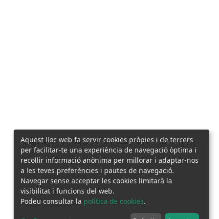
Aquest lloc web fa servir cookies pròpies i de tercers
per facilitar-te una experiència de navegació òptima i
recollir informació anònima per millorar i adaptar-nos
a les teves preferències i pautes de navegació.
Navegar sense acceptar les cookies limitarà la
visibilitat i funcions del web.
Podeu consultar la
política de cookies
.