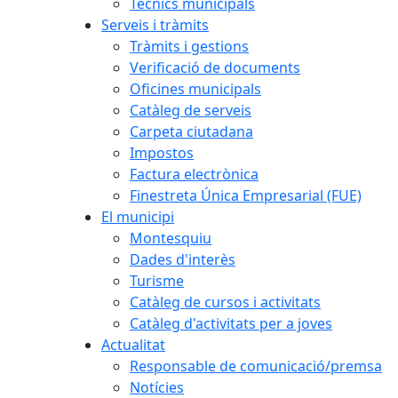
Tècnics municipals
Serveis i tràmits
Tràmits i gestions
Verificació de documents
Oficines municipals
Catàleg de serveis
Carpeta ciutadana
Impostos
Factura electrònica
Finestreta Única Empresarial (FUE)
El municipi
Montesquiu
Dades d'interès
Turisme
Catàleg de cursos i activitats
Catàleg d'activitats per a joves
Actualitat
Responsable de comunicació/premsa
Notícies