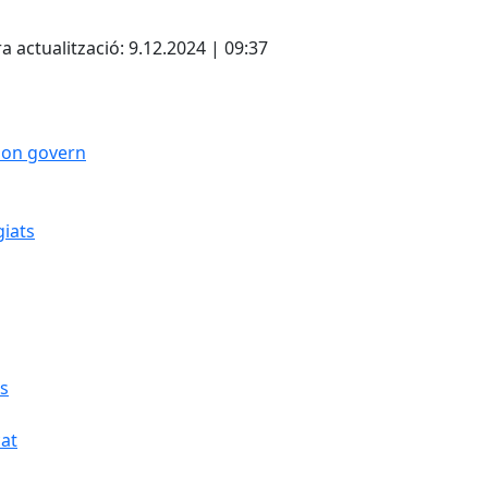
cebook
X
a actualització: 9.12.2024 | 09:37
 bon govern
giats
cs
cat