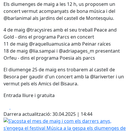
Els diumenges de maig a les 12 h, us proposem un
concert vermut acompanyats de bona música i del
@barlanimal als jardins del castell de Montesquiu.
4 de maig @tracysires amb el seu treball Peace and
Gold - dins el programa Parcs en concert
11 de maig @raquelluamusica amb Peinar raíces
18 de maig @lia.sampai i @adriapages_m presentant
Orfeu - dins el programa Poesia als parcs
El diumenge 25 de maig ens trobarem al castell de
Besora per gaudir d'un concert amb la @lariverter i un
vermut pels els Amics del Bisaura.
Entrada lliure i gratuïta
Facebook
X
Darrera actualització: 30.04.2025 | 14:44
S’acosta el mes de maig i com els darrers anys, s'engega e