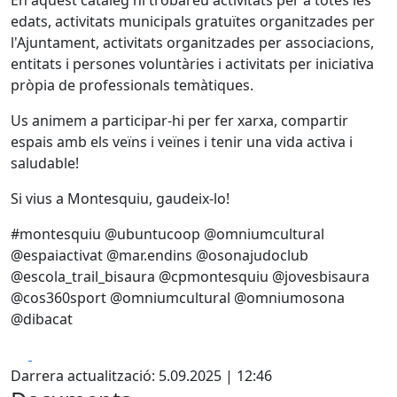
edats, activitats municipals gratuïtes organitzades per
l'Ajuntament, activitats organitzades per associacions,
entitats i persones voluntàries i activitats per iniciativa
pròpia de professionals temàtiques.
Us animem a participar-hi per fer xarxa, compartir
espais amb els veïns i veïnes i tenir una vida activa i
saludable!
Si vius a Montesquiu, gaudeix-lo!
#montesquiu @ubuntucoop @omniumcultural
@espaiactivat @mar.endins @osonajudoclub
@escola_trail_bisaura @cpmontesquiu @jovesbisaura
@cos360sport @omniumcultural @omniumosona
@dibacat
Facebook
X
Darrera actualització: 5.09.2025 | 12:46