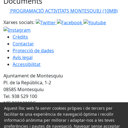
Documents
PROGRAMACIÓ ACTIVITATS MONTESQUIU
(10MB)
Xarxes socials:
Crèdits
Contactar
Protecció de dades
Avís legal
Accessibilitat
Ajuntament de Montesquiu
Pl. de la República, 1-2
08585 Montesquiu
Tel. 938 529 100
NIF P0813000G
Aquest lloc web fa servir cookies pròpies i de tercers per
facilitar-te una experiència de navegació òptima i recollir
Amb la col·laboració de:
informació anònima per millorar i adaptar-nos a les teves
preferències i pautes de navegació. Navegar sense acceptar