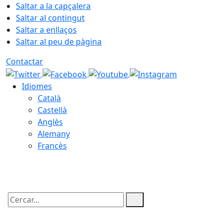
Saltar a la capçalera
Saltar al contingut
Saltar a enllaços
Saltar al peu de pàgina
Contactar
Idiomes
Català
Castellà
Anglès
Alemany
Francès
06.08.2026 | 22:07
Cercar: