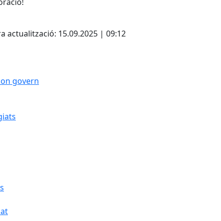
oració!
cebook
X
a actualització: 15.09.2025 | 09:12
 bon govern
giats
cs
cat