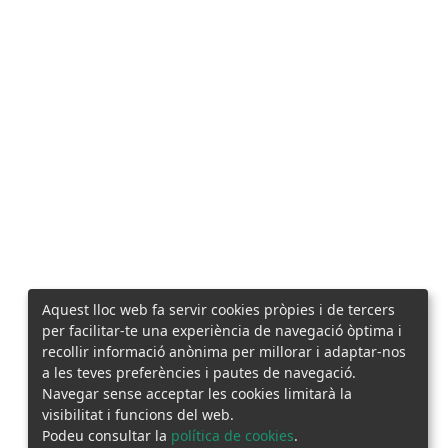
Aquest lloc web fa servir cookies pròpies i de tercers
per facilitar-te una experiència de navegació òptima i
recollir informació anònima per millorar i adaptar-nos
a les teves preferències i pautes de navegació.
Navegar sense acceptar les cookies limitarà la
visibilitat i funcions del web.
Podeu consultar la
política de cookies
.