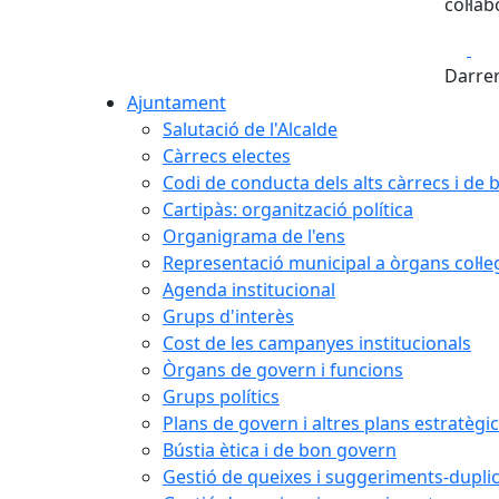
col·lab
Fa
Darrer
Ajuntament
Salutació de l'Alcalde
Càrrecs electes
Codi de conducta dels alts càrrecs i de
Cartipàs: organització política
Organigrama de l'ens
Representació municipal a òrgans col·le
Agenda institucional
Grups d'interès
Cost de les campanyes institucionals
Òrgans de govern i funcions
Grups polítics
Plans de govern i altres plans estratègi
Bústia ètica i de bon govern
Gestió de queixes i suggeriments-dupli