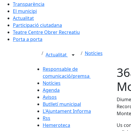
Transparència
El municipi
Actualitat
Participació ciutadana
Teatre Centre Obrer Recreatiu
Porta a porta
Notícies
Actualitat
36
Responsable de
comunicació/premsa
Mo
Notícies
Agenda
Avisos
Diume
Butlletí municipal
Record
L'Ajuntament Informa
Monte
Rss
Hemeroteca
Us com