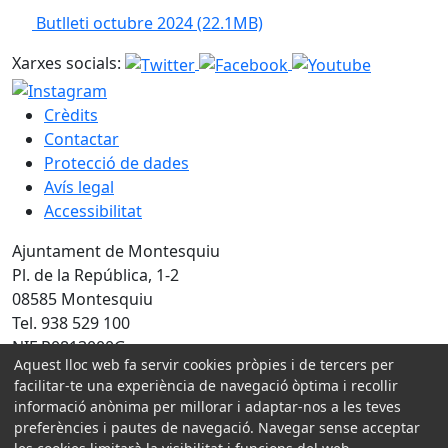
Butlleti octubre 2024
(22.1MB)
Xarxes socials:
Crèdits
Contactar
Protecció de dades
Avís legal
Accessibilitat
Ajuntament de Montesquiu
Pl. de la República, 1-2
08585 Montesquiu
Tel. 938 529 100
NIF P0813000G
Aquest lloc web fa servir cookies pròpies i de tercers per
facilitar-te una experiència de navegació òptima i recollir
Amb la col·laboració de:
informació anònima per millorar i adaptar-nos a les teves
preferències i pautes de navegació. Navegar sense acceptar