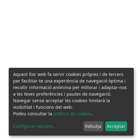
Aquest lloc web fa servir cookies pròpies i de tercers
per facilitar-te una experiència de navegació òptima i
recollir informació anònima per millorar i adaptar-nos
a les teves preferències i pautes de navegació.
Navegar sense acceptar les cookies limitarà la
visibilitat i funcions del web.
Podeu consultar la
política de cookies
.
Configurar opcions
...
Rebutja
Acceptar