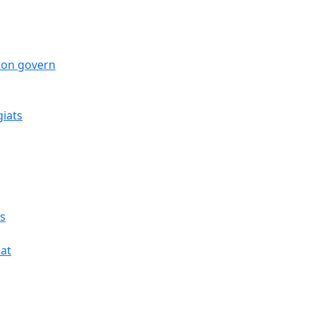
 bon govern
giats
cs
cat