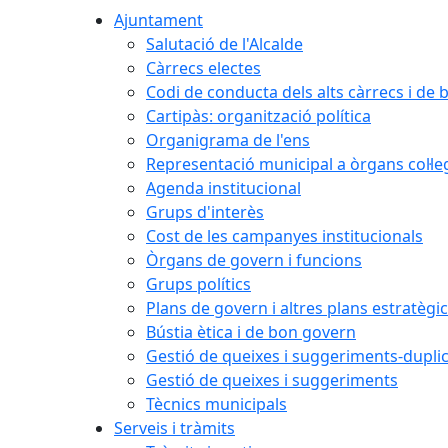
Ajuntament
Salutació de l'Alcalde
Càrrecs electes
Codi de conducta dels alts càrrecs i de
Cartipàs: organització política
Organigrama de l'ens
Representació municipal a òrgans col·le
Agenda institucional
Grups d'interès
Cost de les campanyes institucionals
Òrgans de govern i funcions
Grups polítics
Plans de govern i altres plans estratègi
Bústia ètica i de bon govern
Gestió de queixes i suggeriments-dupli
Gestió de queixes i suggeriments
Tècnics municipals
Serveis i tràmits