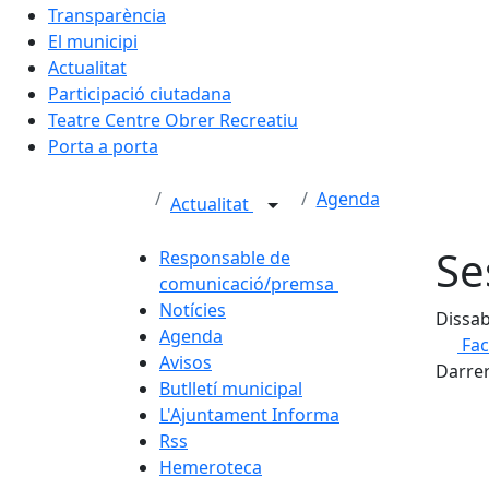
Transparència
El municipi
Actualitat
Participació ciutadana
Teatre Centre Obrer Recreatiu
Porta a porta
Agenda
Actualitat
Se
Responsable de
comunicació/premsa
Notícies
Dissab
Agenda
Fa
Avisos
Darrer
Butlletí municipal
L'Ajuntament Informa
Rss
Hemeroteca