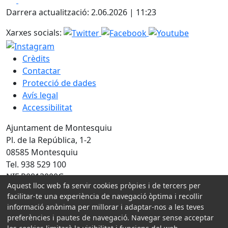
Darrera actualització: 2.06.2026 | 11:23
Xarxes socials:
Crèdits
Contactar
Protecció de dades
Avís legal
Accessibilitat
Ajuntament de Montesquiu
Pl. de la República, 1-2
08585 Montesquiu
Tel. 938 529 100
NIF P0813000G
Aquest lloc web fa servir cookies pròpies i de tercers per
facilitar-te una experiència de navegació òptima i recollir
Amb la col·laboració de:
informació anònima per millorar i adaptar-nos a les teves
preferències i pautes de navegació. Navegar sense acceptar