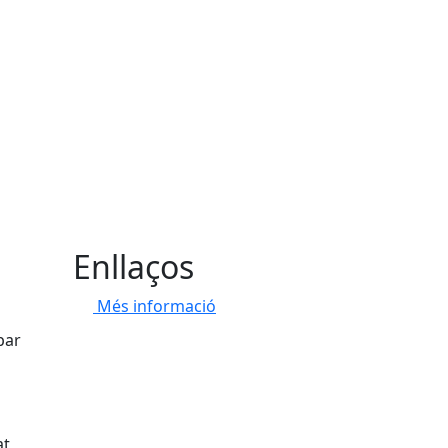
Enllaços
Més informació
par
at