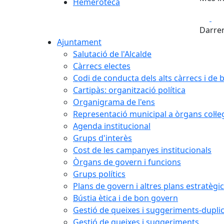
Hemeroteca
Fa
Darrer
Ajuntament
Salutació de l'Alcalde
Càrrecs electes
Codi de conducta dels alts càrrecs i de
Cartipàs: organització política
Organigrama de l'ens
Representació municipal a òrgans col·le
Agenda institucional
Grups d'interès
Cost de les campanyes institucionals
Òrgans de govern i funcions
Grups polítics
Plans de govern i altres plans estratègi
Bústia ètica i de bon govern
Gestió de queixes i suggeriments-dupli
Gestió de queixes i suggeriments