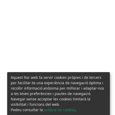
Aquest lloc web fa servir cookies pròpies i de tercers
per facilitar-te una experiència de navegació òptima i
recollir informació anònima per millorar i adaptar-nos
a les teves preferències i pautes de navegació.
Navegar sense acceptar les cookies limitarà la
visibilitat i funcions del web.
Podeu consultar la
política de cookies
.