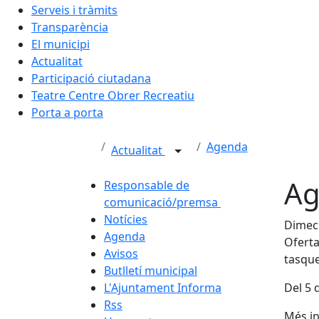
Serveis i tràmits
Transparència
El municipi
Actualitat
Participació ciutadana
Teatre Centre Obrer Recreatiu
Porta a porta
Agenda
Actualitat
Ag
Responsable de
comunicació/premsa
Notícies
Dimecr
Agenda
Oferta
Avisos
tasque
Butlletí municipal
L'Ajuntament Informa
Del 5 
Rss
Més in