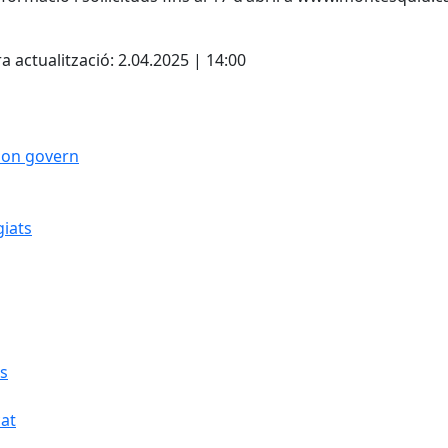
cebook
X
a actualització: 2.04.2025 | 14:00
 bon govern
giats
cs
cat