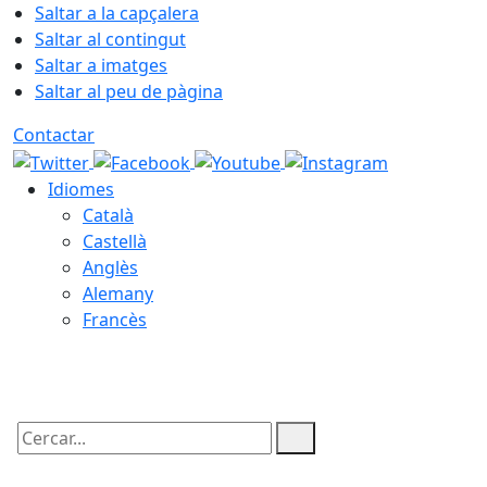
Saltar a la capçalera
Saltar al contingut
Saltar a imatges
Saltar al peu de pàgina
Contactar
Idiomes
Català
Castellà
Anglès
Alemany
Francès
07.08.2026 | 21:50
Cercar: