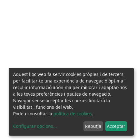
Aquest lloc web fa servir cookies pròpies i de tercers
per facilitar-te una experiència de navegació òptima i
recollir informació anònima per millorar i adaptar-nos
a les teves preferències i pautes de navegació.
Navegar sense acceptar les cookies limitarà la
visibilitat i funcions del web.
Podeu consultar la
política de cookies
.
Configurar opcions
...
Rebutja
Acceptar