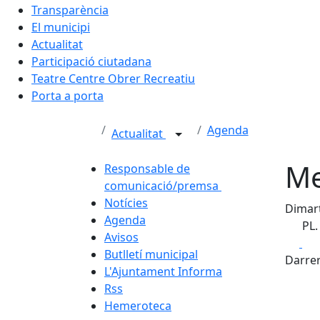
Transparència
El municipi
Actualitat
Participació ciutadana
Teatre Centre Obrer Recreatiu
Porta a porta
Agenda
Actualitat
Me
Responsable de
comunicació/premsa
Notícies
Dimart
Agenda
PL.
Avisos
Fa
Butlletí municipal
Darrer
L'Ajuntament Informa
Rss
Hemeroteca