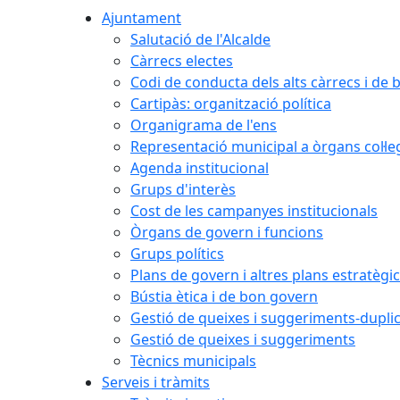
Ajuntament
Salutació de l'Alcalde
Càrrecs electes
Codi de conducta dels alts càrrecs i de
Cartipàs: organització política
Organigrama de l'ens
Representació municipal a òrgans col·le
Agenda institucional
Grups d'interès
Cost de les campanyes institucionals
Òrgans de govern i funcions
Grups polítics
Plans de govern i altres plans estratègi
Bústia ètica i de bon govern
Gestió de queixes i suggeriments-dupli
Gestió de queixes i suggeriments
Tècnics municipals
Serveis i tràmits