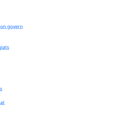
 bon govern
giats
cs
cat