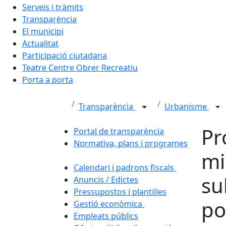
Serveis i tràmits
Transparència
El municipi
Actualitat
Participació ciutadana
Teatre Centre Obrer Recreatiu
Porta a porta
Transparència
Urbanisme
Pr
Portal de transparència
Normativa, plans i programes
mi
Calendari i padrons fiscals
su
Anuncis / Edictes
Pressupostos i plantilles
po
Gestió econòmica
Empleats públics