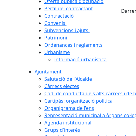
Oferta pública d'ocupació
Fa
Perfil del contractant
Darrer
Contractació
Convenis
Subvencions i ajuts
Patrimoni
Ordenances i reglaments
Urbanisme
Informació urbanística
Ajuntament
Salutació de l'Alcalde
Càrrecs electes
Codi de conducta dels alts càrrecs i de
Cartipàs: organització política
Organigrama de l'ens
Representació municipal a òrgans col·le
Agenda institucional
Grups d'interès