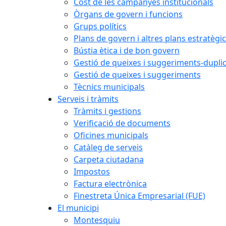
Cost de les campanyes institucionals
Òrgans de govern i funcions
Grups polítics
Plans de govern i altres plans estratègi
Bústia ètica i de bon govern
Gestió de queixes i suggeriments-dupli
Gestió de queixes i suggeriments
Tècnics municipals
Serveis i tràmits
Tràmits i gestions
Verificació de documents
Oficines municipals
Catàleg de serveis
Carpeta ciutadana
Impostos
Factura electrònica
Finestreta Única Empresarial (FUE)
El municipi
Montesquiu