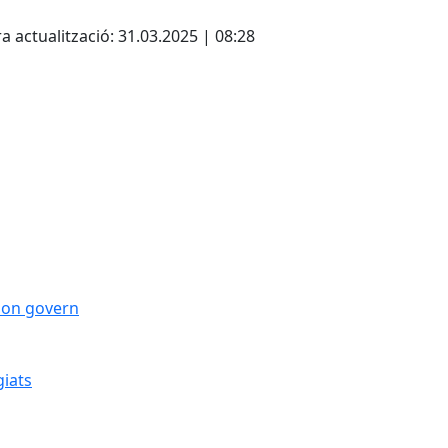
cebook
X
a actualització: 31.03.2025 | 08:28
 bon govern
giats