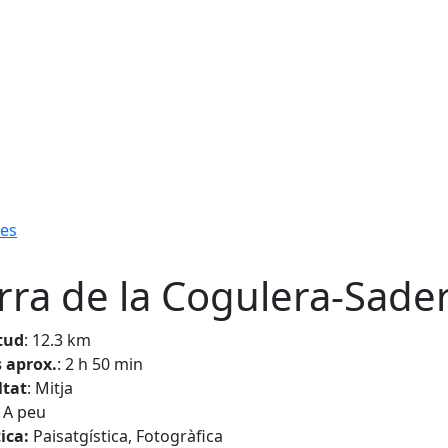
es
rra de la Cogulera-Sade
tud
: 12.3 km
 aprox.
: 2 h 50 min
ltat
: Mitja
A peu
ica:
Paisatgística, Fotogràfica