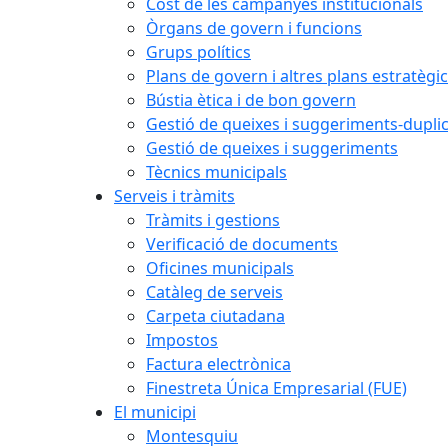
Cost de les campanyes institucionals
Òrgans de govern i funcions
Grups polítics
Plans de govern i altres plans estratègi
Bústia ètica i de bon govern
Gestió de queixes i suggeriments-dupli
Gestió de queixes i suggeriments
Tècnics municipals
Serveis i tràmits
Tràmits i gestions
Verificació de documents
Oficines municipals
Catàleg de serveis
Carpeta ciutadana
Impostos
Factura electrònica
Finestreta Única Empresarial (FUE)
El municipi
Montesquiu