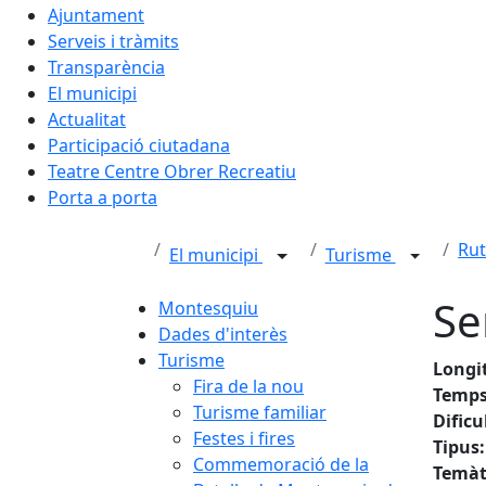
Ajuntament
Serveis i tràmits
Transparència
El municipi
Actualitat
Participació ciutadana
Teatre Centre Obrer Recreatiu
Porta a porta
Rut
El municipi
Turisme
Se
Montesquiu
Dades d'interès
Turisme
Longi
Fira de la nou
Temps
Turisme familiar
Dificu
Festes i fires
Tipus:
Commemoració de la
Temàt