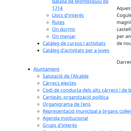
Batalla de Montesquiu de
1714
Aquest
Llocs d'interès
Cogule
Rutes
magníf
On dormir
castel
On menjar
per an
Catàleg de cursos i activitats
de nou
Catàleg d'activitats per a joves
Fa
Darrer
Ajuntament
Salutació de l'Alcalde
Càrrecs electes
Codi de conducta dels alts càrrecs i de
Cartipàs: organització política
Organigrama de l'ens
Representació municipal a òrgans col·le
Agenda institucional
Grups d'interès