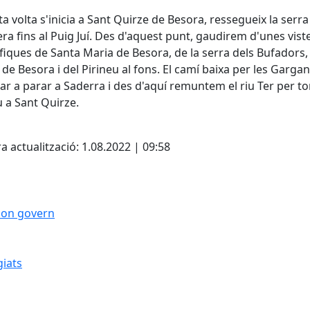
a volta s'inicia a Sant Quirze de Besora, ressegueix la serra
ra fins al Puig Juí. Des d'aquest punt, gaudirem d'unes vist
iques de Santa Maria de Besora, de la serra dels Bufadors,
l de Besora i del Pirineu al fons. El camí baixa per les Garga
ar a parar a Saderra i des d'aquí remuntem el riu Ter per t
 a Sant Quirze.
cebook
X
a actualització: 1.08.2022 | 09:58
 bon govern
giats