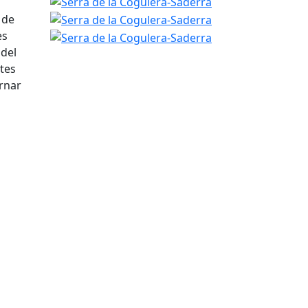
Serra de la Cogulera-Saderra
Serra de la Cogule
Serra de la Cogule
 de
es
 del
ntes
ornar