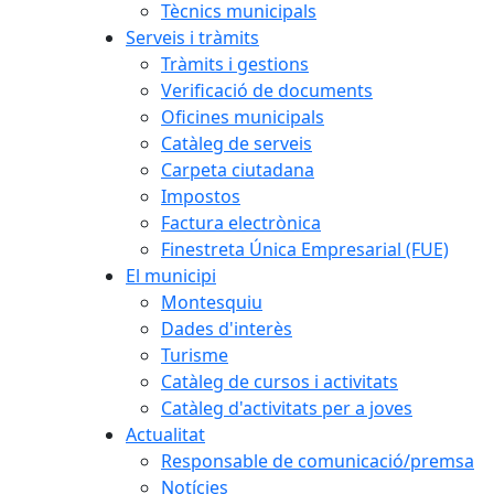
Tècnics municipals
Serveis i tràmits
Tràmits i gestions
Verificació de documents
Oficines municipals
Catàleg de serveis
Carpeta ciutadana
Impostos
Factura electrònica
Finestreta Única Empresarial (FUE)
El municipi
Montesquiu
Dades d'interès
Turisme
Catàleg de cursos i activitats
Catàleg d'activitats per a joves
Actualitat
Responsable de comunicació/premsa
Notícies