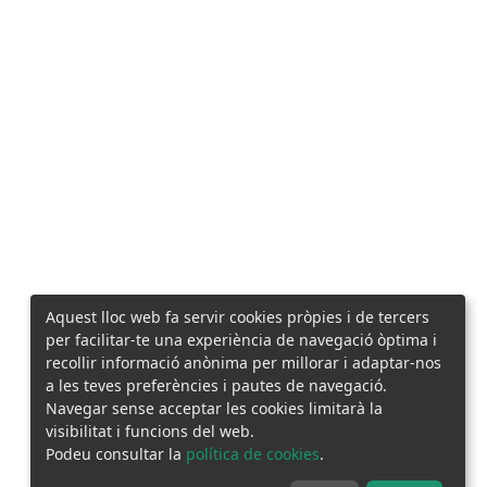
Aquest lloc web fa servir cookies pròpies i de tercers
per facilitar-te una experiència de navegació òptima i
recollir informació anònima per millorar i adaptar-nos
a les teves preferències i pautes de navegació.
Navegar sense acceptar les cookies limitarà la
visibilitat i funcions del web.
Podeu consultar la
política de cookies
.