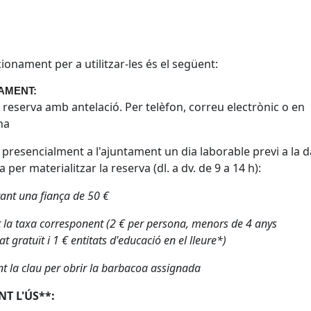
cionament per a utilitzar-les és el següent:
AMENT:
la reserva amb antelació. Per telèfon, correu electrònic o en
na
r presencialment a l'ajuntament un dia laborable previ a la 
 per materialitzar la reserva (dl. a dv. de 9 a 14 h):
tant una fiança de 50 €
 la taxa corresponent (2 € per persona, menors de 4 anys
at gratuït i 1 € entitats d'educació en el lleure*)
nt la clau per obrir la barbacoa assignada
T L'ÚS**: