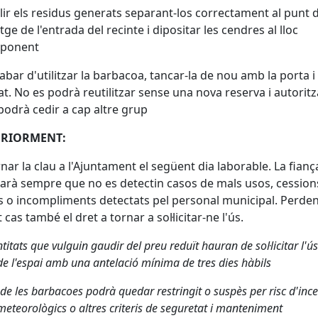
llir els residus generats separant-los correctament al punt 
tge de l'entrada del recinte i dipositar les cendres al lloc
sponent
cabar d'utilitzar la barbacoa, tancar-la de nou amb la porta i 
t. No es podrà reutilitzar sense una nova reserva i autoritza
podrà cedir a cap altre grup
ERIORMENT:
rnar la clau a l'Ajuntament el següent dia laborable. La fianç
arà sempre que no es detectin casos de mals usos, cession
s o incompliments detectats pel personal municipal. Perden
cas també el dret a tornar a sol·licitar-ne l'ús.
titats que vulguin gaudir del preu reduït hauran de sol·licitar l'ús
de l'espai amb una antelació mínima de tres dies hàbils
de les barbacoes podrà quedar restringit o suspès per risc d'ince
meteorològics o altres criteris de seguretat i manteniment