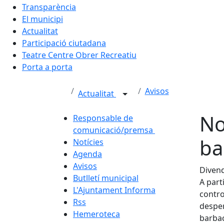
Transparència
El municipi
Actualitat
Participació ciutadana
Teatre Centre Obrer Recreatiu
Porta a porta
Avisos
Actualitat
No
Responsable de
comunicació/premsa
ba
Notícies
Agenda
Avisos
Divend
Butlletí municipal
A part
L'Ajuntament Informa
contro
Rss
desper
Hemeroteca
barbac