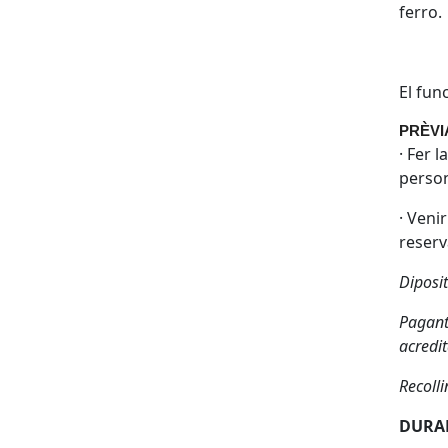
ferro.
El fun
PRÈVI
· Fer 
perso
· Veni
reserva
Diposi
Pagant
acredit
Recolli
DURAN