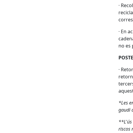
· Reco
recicla
corre
· En a
cadena
no es 
POST
· Reto
retorn
tercer
aquest 
*Les en
gaudi 
**L'ús 
riscos 