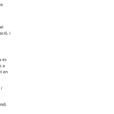
de
el
ció, i
a es
s a
t en
 i
ndi,