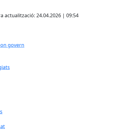
cebook
X
a actualització: 24.04.2026 | 09:54
 bon govern
giats
cs
cat